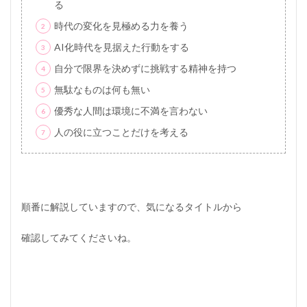
る
短
期
時代の変化を見極める力を養う
間
で
AI化時代を見据えた行動をする
成
自分で限界を決めずに挑戦する精神を持つ
功
を
無駄なものは何も無い
収
め
優秀な人間は環境に不満を言わない
る
方
人の役に立つことだけを考える
法
3
人
と
違
順番に解説していますので、気になるタイトルから
う
こ
確認してみてくださいね。
と
を
あ
え
て
や