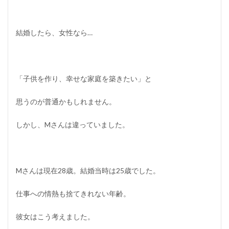
力
に
変
結婚したら、女性なら…
え
る
力
7
「子供を作り、幸せな家庭を築きたい」と
成
功
す
思うのが普通かもしれません。
る
人
しかし、Mさんは違っていました。
は
環
境
の
悪
Mさんは現在28歳。結婚当時は25歳でした。
さ
に
愚
仕事への情熱も捨てきれない年齢。
痴
を
彼女はこう考えました。
言
わ