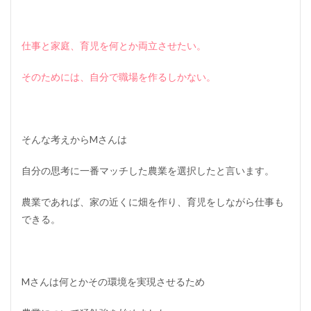
な
い
8
仕事と家庭、育児を何とか両立させたい。
逆
境
そのためには、自分で職場を作るしかない。
に
打
ち
勝
つ
そんな考えからMさんは
た
め
の
自分の思考に一番マッチした農業を選択したと言います。
ポ
リ
農業であれば、家の近くに畑を作り、育児をしながら仕事も
シ
できる。
ー
と
は
？
Mさんは何とかその環境を実現させるため