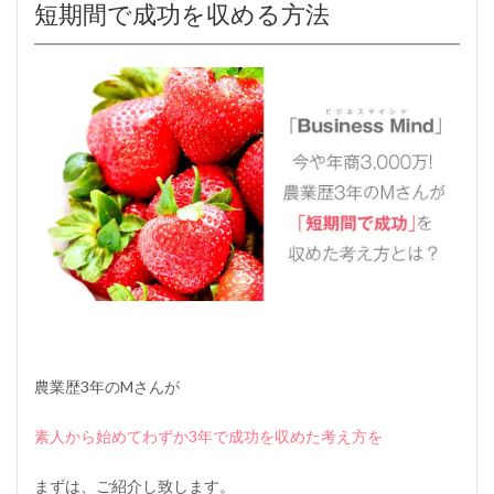
短期間で成功を収める方法
る
勇
気
も
大
切
4
A
I
化
を
見
据
え
た
人
生
の
あ
農業歴3年のMさんが
り
方
素人から始めてわずか3年で成功を収めた考え方
を
を
考
え
まずは、ご紹介し致します。