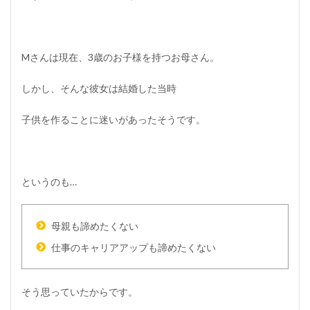
る
5
大
き
Mさんは現在、3歳のお子様を持つお母さん。
な
チ
しかし、そんな彼女は結婚した当時
ャ
ン
ス
子供を作ることに迷いがあったそうです。
を
活
か
せ
る
というのも…
考
え
方
母親も諦めたくない
6
仕事のキャリアアップも諦めたくない
逆
境
を
自
そう思っていたからです。
分
の