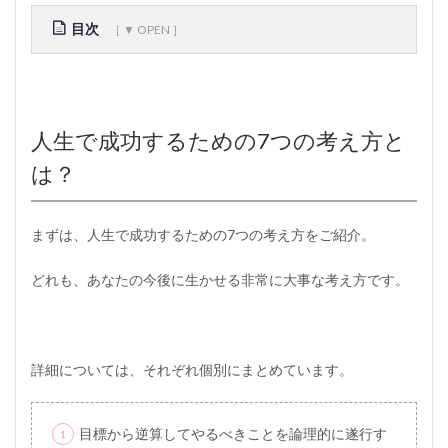
目次
1
人
生
で
人生で成功するための7つの考え方と
成
功
は？
す
る
た
め
まずは、人生で成功するための7つの考え方をご紹介。
の
7
どれも、あなたの今後に生かせる非常に大事な考え方です。
つ
の
考
え
方
詳細については、それぞれ個別にまとめています。
と
は
？
目標から逆算してやるべきことを論理的に遂行す
2