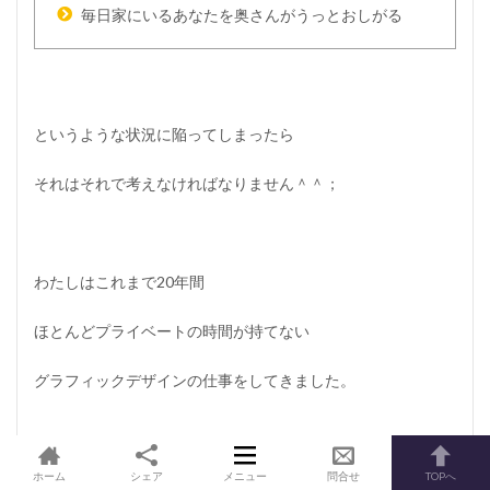
毎日家にいるあなたを奥さんがうっとおしがる
というような状況に陥ってしまったら
それはそれで考えなければなりません＾＾；
わたしはこれまで20年間
ほとんどプライベートの時間が持てない
グラフィックデザインの仕事をしてきました。
今となってはその失った20年というのは
ホーム
シェア
メニュー
問合せ
TOPへ