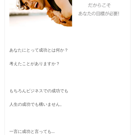
？
1.1
ネ
ッ
ト
ビ
ジ
ネ
ス
あなたにとって成功とは何か？
は
自
考えたことがありますか？
分
の
理
想
を
もちろんビジネスでの成功でも
実
現
す
人生の成功でも構いません。
る
手
段
1.2
一言に成功と言っても…
多