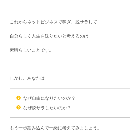
ビ
ジ
ネ
ス
これからネットビジネスで稼ぎ、脱サラして
で
成
自分らしく人生を送りたいと考えるのは
功
し
た
素晴らしいことです。
ら
…
3
ネ
しかし、あなたは
ッ
ト
ビ
ジ
なぜ自由になりたいのか？
ネ
なぜ脱サラしたいのか？
ス
を
始
め
もう一歩踏み込んで一緒に考えてみましょう。
る
前