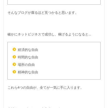
を
は
き
そんなブログが腐るほど見つかると思います。
違
え
る
人
の
確かにネットビジネスで成功し、稼げるようになると…
末
路
ま
経済的な自由
と
め
時間的な自由
場所の自由
精神的な自由
これら4つの自由が、全てが一気に手に入ります。