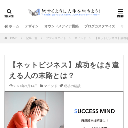
ホーム
デザイン
オウンドメディア構築
ブログカスタマイズ
サイ
HOME
記事一覧
アフィリエイト
マインド
【ネットビジネス】成功
【ネットビジネス】成功をはき違
える人の末路とは？
2021年9月14日
マインド
成功の秘訣