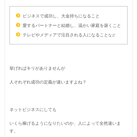
く
の
人
ビジネスで成功し、大金持ちになること
が
愛するパートナーと結婚し、温かい家庭を築くこと
は
き
テレビやメディアで注目される人になること
など
違
え
る
成
功
の
挙げればキリがありませんが
意
味
人それぞれ成功の定義が違いますよね？
2
も
し
あ
な
ネットビジネスにしても
た
が
いくら稼げるようになりたいのか、人によって全然違いま
ネ
ッ
す。
ト