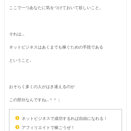
？
ここで一つあなたに気をつけておいて欲しいこと。
3.2
本
当
の
自
それは…
由
の
定
ネットビジネスはあくまでも稼ぐための手段である
義
と
ということ。
は
？
4
ネ
おそらく多くの人がはき違えるのが
ッ
ト
ビ
この部分なんですね…＾＾；
ジ
ネ
ス
ネットビジネスで成功するれば自由になれる！
で
成
アフィリエイトで稼ごうぜ！
功