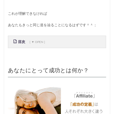
これが理解できなければ
あなたもきっと同じ道を辿ることになるはずです＾＾；
目次
1
あ
な
た
あなたにとって成功とは何か？
に
と
っ
て
成
功
と
は
何
か