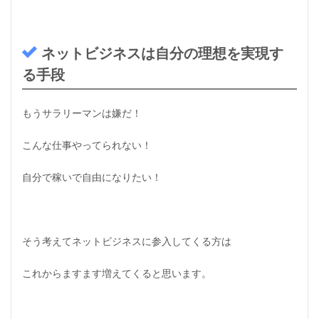
に
考
え
る
ネットビジネスは自分の理想を実現す
べ
き
る手段
こ
と
は
もうサラリーマンは嫌だ！
？
3.1
こんな仕事やってられない！
あ
な
自分で稼いで自由になりたい！
た
の
今
後
に
そう考えてネットビジネスに参入してくる方は
必
要
な
これからますます増えてくると思います。
も
の
は