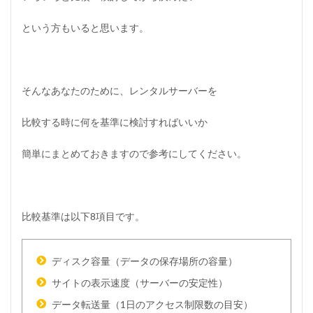
1.1
デ
という方もいると思います。
ィ
ス
ク
容
量
そんなあなたのために、レンタルサーバーを
1.2
比較する時に何を基準に検討すればいいか
サ
イ
ト
簡単にまとめておきますので参考にしてください。
の
表
示
速
度
比較基準は以下8項目です。
1.3
デ
ー
ディスク容量
（データの保存場所の容量）
タ
サイトの表示速度
（サーバーの安定性）
転
送
データ転送量
（1日のアクセス制限数の目安）
量