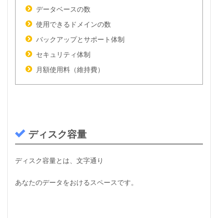
データベースの数
1.4
デ
使用できるドメインの数
ー
タ
バックアップとサポート体制
ベ
セキュリティ体制
ー
ス
月額使用料
（維持費）
の
数
1.5
使
用
で
ディスク容量
き
る
ド
メ
ディスク容量とは、文字通り
イ
ン
あなたのデータをおけるスペースです。
数
1.6
バ