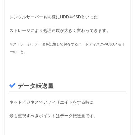
め
の
レ
レンタルサーバーも同様にHDDやSSDといった
ン
タ
ル
ストレージにより処理速度が大きく変わってきます。
サ
ー
※ストレージ：データを記憶して保存するハードディスクやUSBメモリ
バ
ー
ーのこと。
は
？
4
W
o
データ転送量
r
d
P
ネットビジネスでアフィリエイトをする時に
r
e
s
最も重視すべきポイントはデータ転送量です。
s
に
は