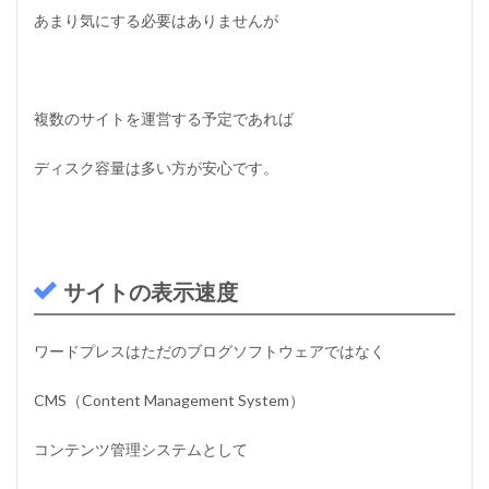
使
あまり気にする必要はありませんが
用
料
（
維
持
複数のサイトを運営する予定であれば
費
）
ディスク容量は多い方が安心です。
2
W
o
r
d
P
サイトの表示速度
r
e
s
ワードプレスはただのブログソフトウェアではなく
s
に
CMS
（Content Management System）
人
気
の
コンテンツ管理システムとして
レ
ン