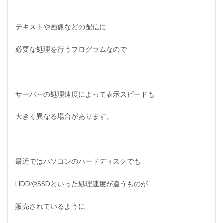
タ
ル
サ
テキストや画像などの配信に
ー
バ
必要な処理を行うプログラムなので
ー
比
較
3
選
サーバーの処理速度によって表示スピードも
3
W
大きく異なる場合があります。
o
r
d
P
r
最近ではパソコンのハードディスクでも
e
s
s
HDDやSSDといった処理速度が違うものが
に
お
販売されているように
す
す