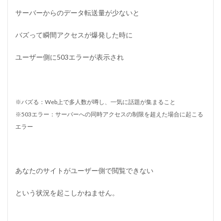
エ
ッ
サーバーからのデータ転送量が少ないと
ク
ス
バズって瞬間アクセスが爆発した時に
サ
ー
バ
ユーザー側に503エラーが表示され
ー
が
最
適
※バズる：Web上で多人数が噂し、一気に話題が集まること
5
※503エラー：サーバーへの同時アクセスの制限を超えた場合に起こる
W
o
エラー
r
d
P
r
e
あなたのサイトがユーザー側で閲覧できない
s
s
という状況を起こしかねません。
に
最
適