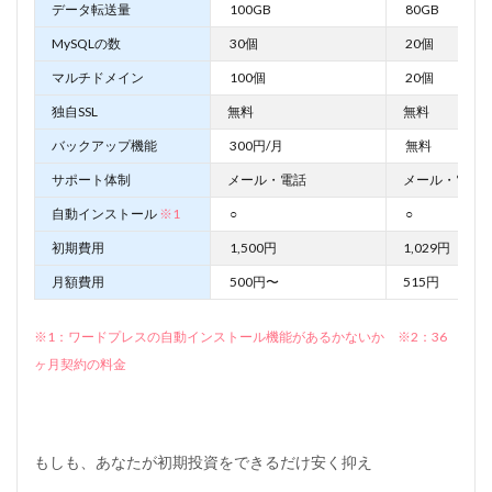
データ転送量
100GB
80GB
MySQLの数
30個
20個
マルチドメイン
100個
20個
独自SSL
無料
無料
バックアップ機能
300円/月
無料
サポート体制
メール・電話
メール・電話
自動インストール
※1
○
○
初期費用
1,500円
1,029円
月額費用
500円〜
515円
※1：ワードプレスの自動インストール機能があるかないか ※2：36
ヶ月契約の料金
もしも、あなたが初期投資をできるだけ安く抑え