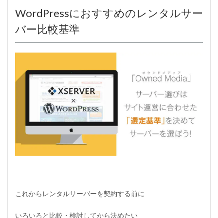
r
WordPressにおすすめのレンタルサー
d
P
バー比較基準
r
e
s
s
に
お
す
す
め
の
レ
ン
タ
ル
サ
ー
バ
ー
比
これからレンタルサーバーを契約する前に
較
基
準
いろいろと比較・検討してから決めたい