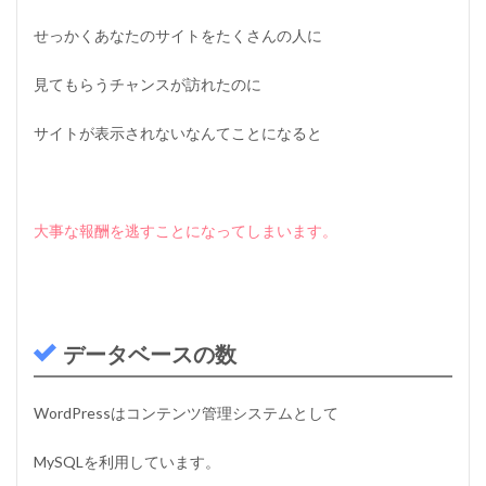
な
レ
せっかくあなたのサイトをたくさんの人に
ン
タ
ル
見てもらうチャンスが訪れたのに
サ
ー
サイトが表示されないなんてことになると
バ
ー
の
選
び
大事な報酬を逃すことになってしまいます。
方
ま
と
め
データベースの数
WordPressはコンテンツ管理システムとして
MySQLを利用しています。