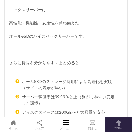
エックスサーバーは
高性能・機能性・安定性を兼ね備えた
オールSSDのハイスペックサーバーです。
さらに特長を分かりやすくまとめると…
オールSSDのストレージ採用により高速化を実現
（サイトの表示が早い）
サーバー稼働率は99.99％以上
（繋がりやすい安定
した環境）
ディスクスペースは200GB〜と大容量で安心
初心者にも非常にわかりやすい管理画面と操作性
（マニュアルも充実）
ホーム
シェア
メニュー
問合せ
TOPへ