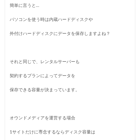
ッ
簡単に言うと…
ク
ア
ッ
パソコンを使う時は内蔵ハードディスクや
プ
と
外付けハードディスクにデータを保存しますよね？
サ
ポ
ー
ト
体
それと同じで、レンタルサーバーも
制
1.7
契約するプランによってデータを
セ
キ
ュ
保存できる容量が決まっています。
リ
テ
ィ
体
制
オウンドメディアを運営する場合
1.8
1サイトだけに専念するならディスク容量は
月
額