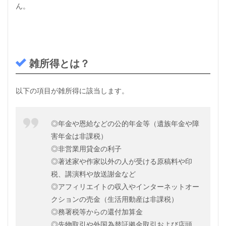
ん。
雑所得とは？
以下の項目が雑所得に該当します。
◎年金や恩給などの公的年金等
（遺族年金や障
害年金は非課税）
◎非営業用貸金の利子
◎著述家や作家以外の人が受ける原稿料や印
税、講演料や放送謝金など
◎アフィリエイトの収入やインターネットオー
クションの売金
（生活用動産は非課税）
◎務署税等からの還付加算金
◎先物取引や外国為替証拠金取引および店頭