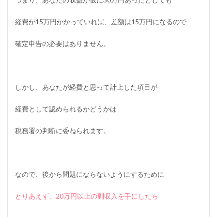
ト
を
経費が15万円かかっていれば、差額は15万円になるので
副
業
確定申告の必要はありません。
で
安
全
に
す
しかし、あなたが経費と思って計上した項目が
る
方
法
経費として認められるかどうかは
ま
と
税務署の判断に委ねられます。
め
なので、後から問題にならないようにするために
とりあえず、20万円以上の副収入を手にしたら