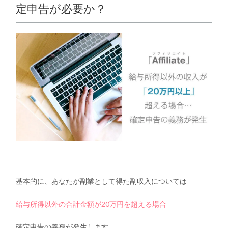
に
定申告が必要か？
気
を
つ
け
る
5.3
3
）
確
定
申
告
は
基
本
、
雑
所
基本的に、あなたが副業として得た副収入については
得
に
給与所得以外の合計金額が20万円を超える場合
す
る
確定申告の義務が発生します。
5.4