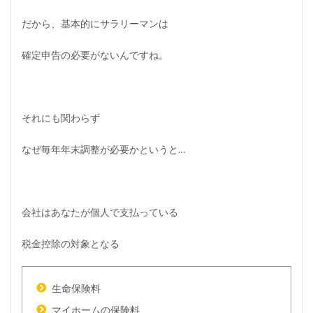
ア
フ
だから、基本的にサラリーマンは
ィ
リ
エ
確定申告の必要がないんですね。
イ
ト
の
経
費
それにも関わらず
と
は
なぜ毎年年末調整が必要かというと…
？
5
ア
フ
ィ
会社はあなたが個人で支払っている
リ
エ
税金控除の対象となる
イ
ト
を
副
生命保険料
業
マイホームの保険料
で