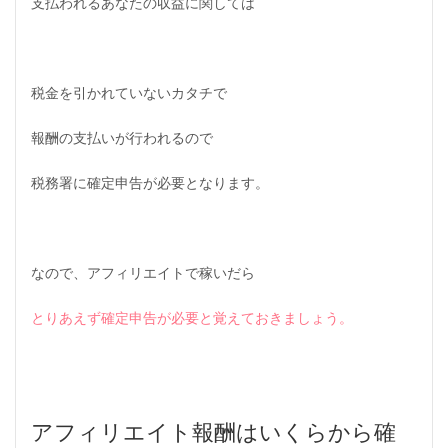
支払われるあなたの収益に関しては
と
を
誰
に
も
税金を引かれていないカタチで
話
さ
な
報酬の支払いが行われるので
い
税務署に確定申告が必要となります。
5.2
2
）
確
定
なので、アフィリエイトで稼いだら
申
告
時
とりあえず確定申告が必要と覚えておきましょう。
の
住
民
税
の
徴
アフィリエイト報酬はいくらから確
収