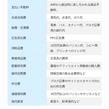
ASPから振込時に差し引かれる振込手
支払い手数料
数料。
水道光熱費
電気代、水道代、ガス代
電車、バス、タクシー代、ブログ記事
旅費・交通費
用の旅行代
広告宣伝費
PPC広告費
10万円未満のパソコン代、コピー用
消耗品費
紙、プリンターのインク代
事務用品費
文房具の費用
図書研究費
書籍やアフィリエイト用教材の購入費
接待交際費
情報交換の飲み会費用など
ブログ記事やサイトカスタマイズのた
外注費
めの外注費
減価償却費
10万円以上のパソコンやデジカメなど
地代家賃
家賃※、駐車場代など