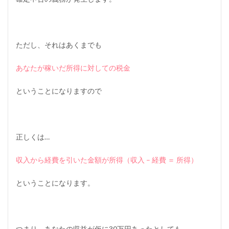
4
）
本
業
ただし、それはあくまでも
は
本
業
あなたが稼いだ所得に対しての税金
で
し
ということになりますので
っ
か
り
と
働
正しくは…
く
こ
と
収入から経費を引いた金額が所得（収入 – 経費 ＝ 所得）
6
ということになります。
ア
フ
ィ
リ
エ
つまり、あなたの収益が仮に30万円あったとしても
イ