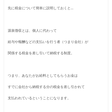
得
先に税金について簡単に説明しておくと…
に
あ
た
る
？
源泉徴収とは、個人に代わって
3.1
雑
給与や報酬などの支払いを行う者
（つまり会社）
が
所
得
と
関係する税金を差し引いて納税する制度。
は
？
3.2
事
つまり、あなたがお給料としてもらうお金は
業
所
得
すでに会社から納税する分の税金を差し引かれて
と
は
支払われているということになります。
？
4