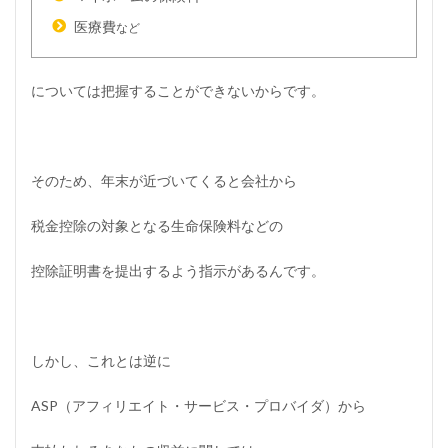
会
医療費
など
社
に
バ
レ
については把握することができないからです。
ず
に
や
る
方
そのため、年末が近づいてくると会社から
法
と
税金控除の対象となる生命保険料などの
は
？
控除証明書を提出するよう指示があるんです。
5.1
1
）
副
業
しかし、これとは逆に
し
て
い
ASP
（アフィリエイト・サービス・プロバイダ）
から
る
こ