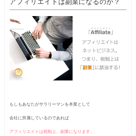
アフィリエイトは副業になるのか？
リ
エ
イ
ト
は
副
業
に
な
る
の
か
？
2
ア
フ
ィ
リ
エ
もしもあなたがサラリーマンを本業として
イ
ト
会社に所属しているのであれば
報
酬
は
アフィリエイトは税制上、副業になります。