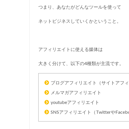
ア
つまり、あなたがどんなツールを使って
フ
ィ
ネットビジネスしていくかということ。
リ
エ
イ
ト
アフィリエイトに使える媒体は
1.2
メ
大きく分けて、以下の4種類が主流です。
ル
マ
ガ
ア
ブログアフィリエイト（サイトアフィ
フ
メルマガアフィリエイト
ィ
リ
youtubeアフィリエイト
エ
イ
SNSアフィリエイト（TwitterやFace
ト
1.3