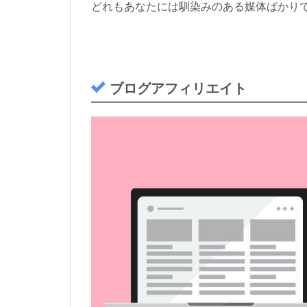
どれもあなたには馴染みのある媒体ばかり
y
o
u
t
u
b
ブログアフィリエイト
e
ア
フ
ィ
リ
エ
イ
ト
1.4
S
N
S
ア
フ