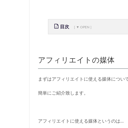
目次
1
ア
フ
ィ
アフィリエイトの媒体
リ
エ
イ
まずはアフィリエイトに使える媒体につい
ト
の
簡単にご紹介致します。
媒
体
1.1
ブ
アフィリエイトに使える媒体というのは…
ロ
グ