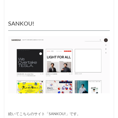
に
す
る
時
SANKOU!
の
ポ
イ
ン
ト
6.1
配
色
6.2
書
体
（
フ
ォ
ン
ト
）
6.3
続いてこちらのサイト「
SANKOU!
」です。
目