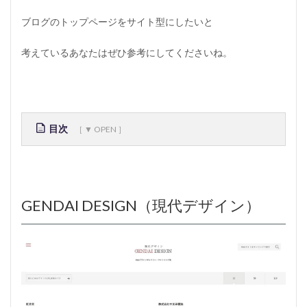
ブログのトップページをサイト型にしたいと
考えているあなたはぜひ参考にしてくださいね。
目次
1
G
E
N
GENDAI DESIGN（現代デザイン）
D
A
I
D
E
S
I
G
N