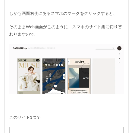
る
ギ
しかも画面右側にあるスマホのマークをクリックすると、
ャ
ラ
リ
そのままWeb画面がこのように、スマホのサイト集に切り替
ー
わりますので、
サ
イ
ト
ま
と
め
このサイト1つで