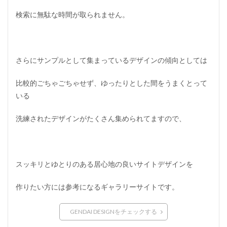
I
G
検索に無駄な時間が取られません。
N
J
P
5
さらにサンプルとして集まっているデザインの傾向としては
B
o
o
比較的ごちゃごちゃせず、ゆったりとした間をうまくとって
k
いる
m
a
!
洗練されたデザインがたくさん集められてますので、
6
W
e
b
スッキリとゆとりのある居心地の良いサイトデザインを
デ
ザ
作りたい方には参考になるギャラリーサイトです。
イ
ン
を
GENDAI DESIGNをチェックする
参
考