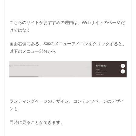
的
6.4
ユ
こちらのサイトがおすすめの理由は、Webサイトのページだ
ー
けではなく
ザ
ー
ビ
画面右側にある、3本のメニューアイコンをクリックすると、
リ
以下のメニュー部分から
テ
ィ
7
W
e
b
デ
ザ
ランディングページのデザイン、コンテンツページのデザイ
イ
ン
ンも
の
参
同時に見ることができます。
考
に
な