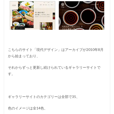
（
現
代
デ
ザ
イ
ン
）
2
S
こちらのサイト「
現代デザイン
」はアーカイブが2010年8月
A
から始まっており、
N
K
O
それからずっと更新し続けられているギャラリーサイトで
U
す。
!
3
W
e
ギャラリーサイトのカテゴリーは全部で35、
b
D
e
色のイメージは全14色、
s