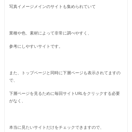
i
写真イメージメインのサイトも集められていて
g
n
C
l
i
業種や色、素材によって非常に調べやすく、
p
4
参考にしやすいサイトです。
R
E
S
P
O
また、トップページと同時に下層ページも表示されてますの
N
で、
S
I
V
下層ページを見るために毎回サイトURLをクリックする必要
E
がなく、
W
E
B
D
E
本当に見たいサイトだけをチェックできますので、
S