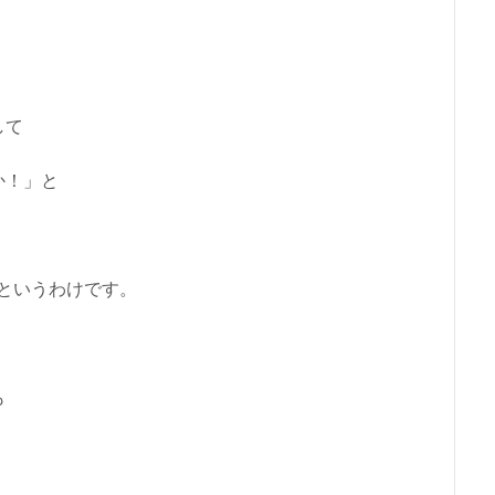
して
か！」と
るというわけです。
も