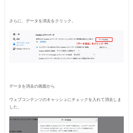
リ
ロ
ー
ド
さらに、データを消去をクリック。
で
キ
ャ
ッ
シ
ュ
を
ク
リ
ア
す
る
データを消去の画面から
方
法
ウェブコンテンツのキャッシュにチェックを入れて消去しま
1.2.1
した。
F
i
r
e
f