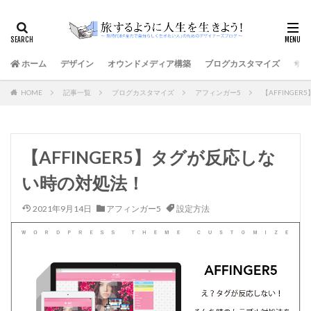
ホーム
デザイン
オウンドメディア構築
ブログカスタマイズ
サイ
HOME
記事一覧
ブログカスタマイズ
アフィンガー5
【AFFINGE
【AFFINGER5】タグが反応しな
い時の対処法！
2021年9月14日
アフィンガー5
設定方法