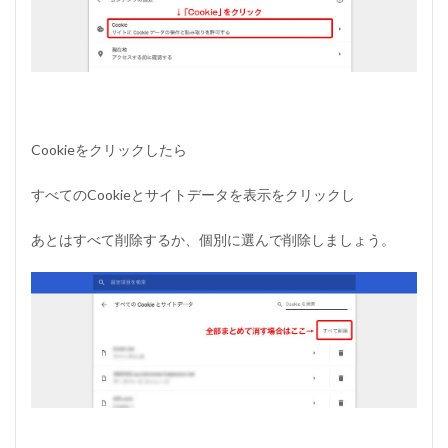
ウ
ン
グ
レ
ー
ド
す
る
Cookieをクリックしたら
方
法
すべてのCookieとサイトデータを表示をクリックし
！
（
5
あとはすべて削除するか、個別に選んで削除しましょう。
.
5
→
5
.
4
）
3.1
1
）
デ