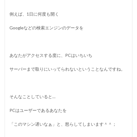
ロ
ー
ド
例えば、1日に何度も開く
す
る
Googleなどの検索エンジンのデータを
3.5
5
）
デ
ー
あなたがアクセスする度に、PCはいちいち
タ
ベ
サーバーまで取りにいってられないということなんですね。
ー
ス
を
更
新
そんなことしていると…
す
る
PCはユーザーであるあなたを
4
ま
「このマシン遅いなぁ」と、怒らしてしまいます＾＾；
と
め
：