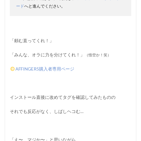
ード
へと進んでください。
「頼む直ってくれ！」
「みんな、オラに力を分けてくれ！」
（悟空か！笑）
AFFINGER5購入者専用ページ
インストール直後に改めてタグを確認してみたものの
それでも反応がなく、しばしヘコむ…
「え〜、マジか〜」と思いながら