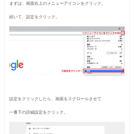
ー
まずは、画面右上のメニューアイコンをクリック。
パ
ー
続いて、設定をクリック。
リ
ロ
ー
ド
す
る
方
法
2
A
F
F
I
N
G
設定をクリックしたら、画面をスクロールさせて
E
R
一番下の詳細設定をクリック。
5
：
タ
グ
が