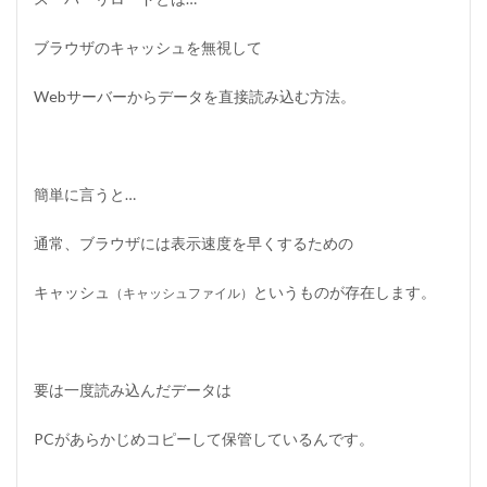
ー
タ
を
ブラウザのキャッシュを無視して
削
除
Webサーバーからデータを直接読み込む方法。
す
る
3.4
4
簡単に言うと…
）
旧
バ
通常、ブラウザには表示速度を早くするための
ー
ジ
キャッシュ
というものが存在します。
（キャッシュファイル）
ョ
ン
の
デ
ー
要は一度読み込んだデータは
タ
を
ア
PCがあらかじめコピーして保管しているんです。
ッ
プ