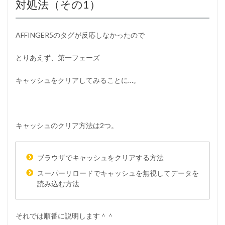
対処法（その1）
G
E
R
5
AFFINGER5のタグが反応しなかったので
：
タ
とりあえず、第一フェーズ
グ
が
反
キャッシュをクリアしてみることに…。
応
し
な
い
時
キャッシュのクリア方法は2つ。
の
対
処
ブラウザでキャッシュをクリアする方法
法
（
スーパーリロードでキャッシュを無視してデータを
そ
読み込む方法
の
1
）
それでは順番に説明します＾＾
1.1