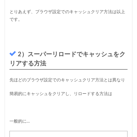
ー
タ
とりあえず、ブラウザ設定でのキャッシュクリア方法は以上
の
です。
バ
ッ
ク
ア
ッ
プ
を
2）スーパーリロードでキャッシュをク
と
リアする方法
る
3.2
2
先ほどのブラウザ設定でのキャッシュクリア方法とは異なり
）
ワ
簡易的にキャッシュをクリアし、リロードする方法は
ー
ド
プ
レ
ス
一般的に…
の
旧
バ