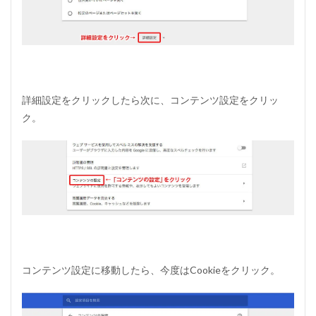
反
応
し
な
い
時
の
詳細設定をクリックしたら次に、コンテンツ設定をクリッ
対
処
ク。
法
（
そ
の
2
）
3
ワ
ー
ド
プ
コンテンツ設定に移動したら、今度はCookieをクリック。
レ
ス
を
ダ