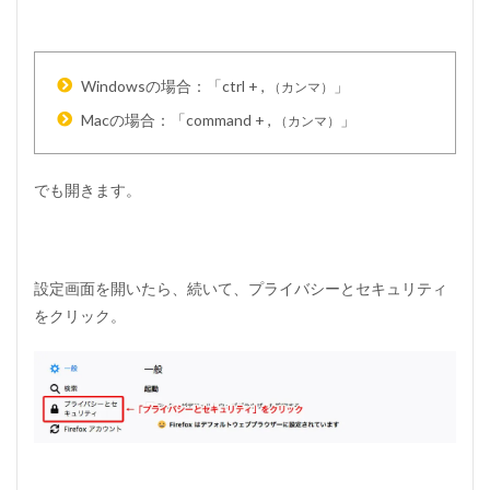
o
m
e
の
Windowsの場合：「ctrl + ,
」
（カンマ）
キ
ャ
Macの場合：「command + ,
」
（カンマ）
ッ
シ
ュ
でも開きます。
デ
ー
タ
を
消
設定画面を開いたら、続いて、プライバシーとセキュリティ
す
方
をクリック。
法
1.2
2
）
ス
ー
パ
ー