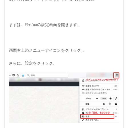
i
r
e
f
まずは、Firefoxの設定画面を開きます。
o
x
の
キ
ャ
画面右上のメニューアイコンをクリックし
ッ
シ
ュ
さらに、設定をクリック。
デ
ー
タ
を
消
す
方
法
1.1.2
C
h
r