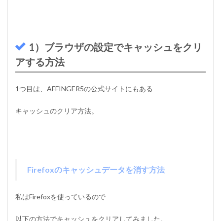
1
）
ブ
ラ
ウ
1）ブラウザの設定でキャッシュをクリ
ザ
の
アする方法
設
定
で
1つ目は、AFFINGER5の公式サイトにもある
キ
ャ
ッ
キャッシュのクリア方法。
シ
ュ
を
ク
リ
ア
Firefoxのキャッシュデータを消す方法
す
る
方
私はFirefoxを使っているので
法
1.1.1
以下の方法でキャッシュをクリアしてみました。
F