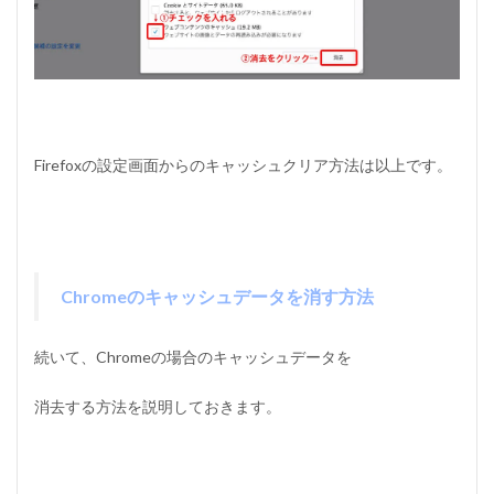
o
x
で
ス
ー
パ
ー
リ
Firefoxの設定画面からのキャッシュクリア方法は以上です。
ロ
ー
ド
す
る
方
法
Chromeのキャッシュデータを消す方法
1.2.2
C
続いて、Chromeの場合のキャッシュデータを
h
r
o
消去する方法を説明しておきます。
m
e
で
ス