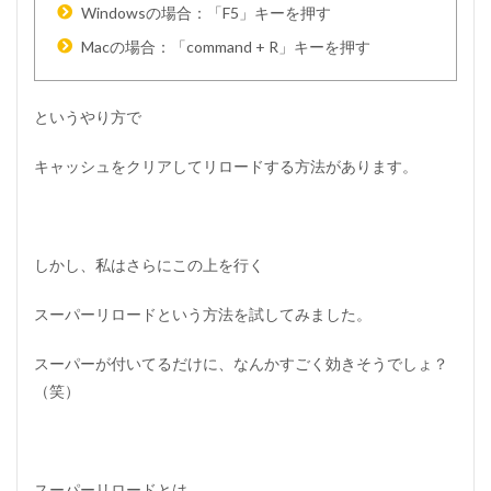
ー
Windowsの場合：「F5」キーを押す
ジ
Macの場合：「command + R」キーを押す
ョ
ン
を
ダ
というやり方で
ウ
ン
キャッシュをクリアしてリロードする方法があります。
ロ
ー
ド
3.3
3
しかし、私はさらにこの上を行く
）
現
スーパーリロードという方法を試してみました。
在
の
バ
スーパーが付いてるだけに、なんかすごく効きそうでしょ？
ー
（笑）
ジ
ョ
ン
の
デ
スーパーリロードとは…