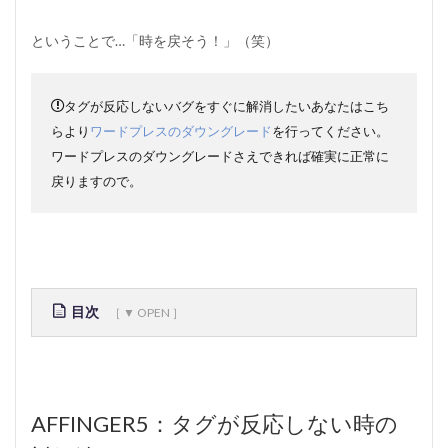
ということで…「時を戻そう！」（笑）
タグが反応しないバグをすぐに解消したいあなたはこち
らより
ワードプレスのダウングレード
を行ってください。
ワードプレスのダウングレードさえできれば確実に正常に
戻りますので。
目次
1
A
F
F
AFFINGER5：タグが反応しない時の
I
N