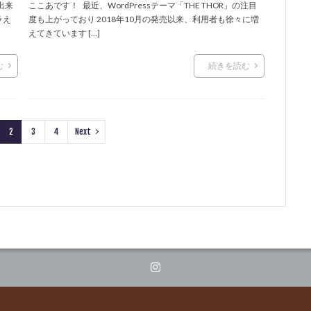
出来
ここあです！ 最近、WordPressテーマ「THE THOR」の注目
ラえ
度も上がっており 2018年10月の発売以来、利用者も徐々に増
えてきています […]
む
続きを読む
2
3
4
Next