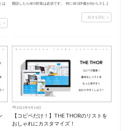
とは
開設したらSEO対策は必須です。 特にSEO評価が0からス […]
続きを読む
む
2021年9月14日
ン
【コピペだけ！】THE THORのリストを
おしゃれにカスタマイズ！