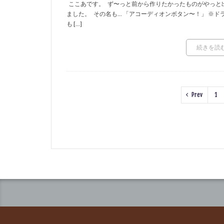
ここあです。 ず〜っと前から作りたかったものがやっと
ました。 その名も… 「アコーディオンボタン〜！」 ※ド
も […]
続きを読
Prev
1