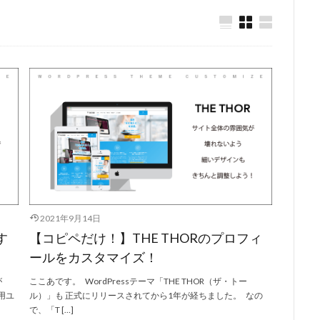
2021年9月14日
す
【コピペだけ！】THE THORのプロフィ
ールをカスタマイズ！
が
ここあです。 WordPressテーマ「THE THOR（ザ・トー
用ユ
ル）」も 正式にリリースされてから1年が経ちました。 なの
で、「T […]