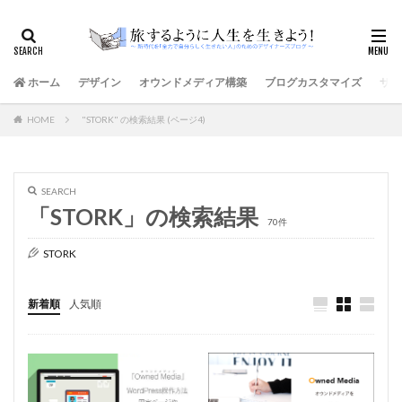
ホーム
デザイン
オウンドメディア構築
ブログカスタマイズ
サイ
HOME
"STORK" の検索結果 (ページ4)
SEARCH
「STORK」の検索結果
70件
STORK
新着順
人気順