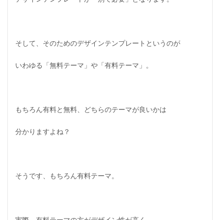
L
ス
テ
ッ
プ
そして、そのためのデザインテンプレートというのが
）
いわゆる「無料テーマ」や「有料テーマ」。
1.14
ラ
ン
デ
ィ
もちろん有料と無料、どちらのテーマが良いかは
ン
グ
ペ
分かりますよね？
ー
ジ
（
L
P
そうです、もちろん有料テーマ。
）
1.15
セ
ー
実際、有料テーマの方がデザイン性が高く