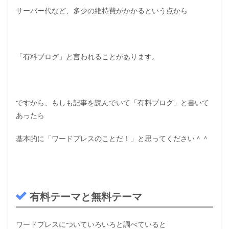
テ
サーバー代など、多少の維持費がかかるという点から
ィ
ン
グ
）
「
有料ブログ
」と言われることがあります。
1.10
リ
ス
ト
マ
ですから、もしも記事を読んでいて「有料ブログ」と書いて
ー
ケ
あったら
テ
ィ
基本的に「ワードプレスのことだ！」と思ってください＾＾
ン
グ
1.11
オ
プ
ト
有料テーマと無料テーマ
イ
ン
と
ワードプレスについていろいろと調べていると