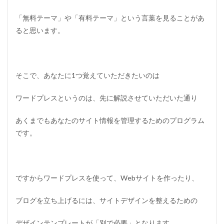
オ
プ
「無料テーマ」や「有料テーマ」という言葉を見ることがあ
ト
ア
ると思います。
ウ
ト
1.12
ス
そこで、あなたに1つ覚えていただきたいのは
テ
ッ
ワードプレスというのは、先に解説させていただいた通り
プ
メ
ー
あくまでもあなたのサイト情報を管理するためのプログラム
ル
です。
1.13
L
I
N
E
ですからワードプレスを使って、Webサイトを作ったり、
ス
テ
ブログを立ち上げるには、サイトデザインを整えるための
ッ
プ
（
デザインテンプレートが「
別で必要
」となります。