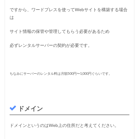
ぐ
た
ですから、ワードプレスを使ってWebサイトを構築する場合
め
は
の
基
礎
サイト情報の保管や管理してもらう必要があるため
用
語
必ずレンタルサーバーの契約が必要です。
集
ま
と
め
ちなみにサーバーのレンタル料は月額500円〜1,000円ぐらいです。
ドメイン
ドメインというのはWeb上の住所だと考えてください。