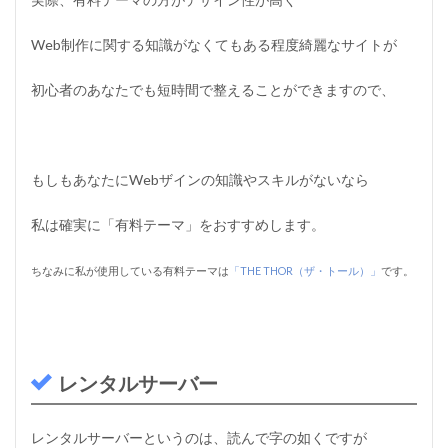
ル
ス
レ
Web制作に関する知識がなくてもある程度綺麗なサイトが
タ
ー
初心者のあなたでも短時間で整えることができますので、
1.16
ア
フ
ィ
もしもあなたにWebザインの知識やスキルがないなら
リ
エ
イ
私は確実に「有料テーマ」をおすすめします。
ト
1.17
ちなみに私が使用している有料テーマは
「THE THOR（ザ・トール）」
です。
A
S
P
1.18
G
レンタルサーバー
o
o
g
レンタルサーバーというのは、読んで字の如くですが
l