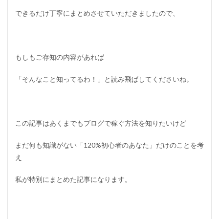
の
できるだけ丁寧にまとめさせていただきましたので、
基
礎
用
語
1.1
もしもご存知の内容があれば
ブ
ロ
「そんなこと知ってるわ！」と読み飛ばしてくださいね。
グ
1.2
W
o
r
この記事はあくまでもブログで稼ぐ方法を知りたいけど
d
P
まだ何も知識がない「
120%初心者のあなた
」だけのことを考
r
e
え
s
s
私が特別にまとめた記事になります。
（
ワ
ー
ド
プ