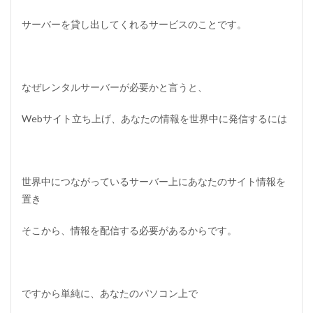
e
ア
サーバーを貸し出してくれるサービスのことです。
ド
セ
ン
ス
なぜレンタルサーバーが必要かと言うと、
2
ブ
Webサイト立ち上げ、あなたの情報を世界中に発信するには
ロ
グ
で
稼
ぐ
世界中につながっているサーバー上にあなたのサイト情報を
た
め
置き
の
予
そこから、情報を配信する必要があるからです。
備
知
識
2.1
オ
ですから単純に、あなたのパソコン上で
ウ