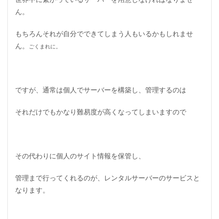
ン
ん。
ト
エ
ン
もちろんそれが自分でできてしまう人もいるかもしれませ
ド
ん。
ごくまれに。
と
バ
ッ
ク
エ
ですが、通常は個人でサーバーを構築し、管理するのは
ン
ド
それだけでもかなり難易度が高くなってしまいますので
2.5
オ
フ
ァ
ー
その代わりに個人のサイト情報を保管し、
3
ブ
管理まで行ってくれるのが、レンタルサーバーのサービスと
ロ
なります。
グ
で
稼