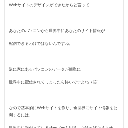
ン
Webサイトのデザインができたからと言って
ド
メ
デ
ィ
ア
あなたのパソコンから世界中にあなたのサイト情報が
2.2
コ
配信できるわけではないんですね。
ン
テ
ン
ツ
逆に家にあるパソコンのデータが簡単に
2.3
マ
ー
世界中に配信されてしまったら怖いですよね（笑）
ケ
テ
ィ
ン
グ
なので基本的にWebサイトを作り、全世界にサイト情報を公
開するには、
2.4
フ
ロ
世界中に繋がっているサーバーを用意しなければなりませ