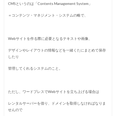
S
CMSというのは「Contents Management System」
E
O
＝コンテンツ・マネジメント・システムの略で、
1.9
D
R
M
Webサイトを作る際に必要となるテキストや画像、
（
ダ
イ
デザインやレイアウトの情報などを一緒くたにまとめて保存
レ
したり
ク
ト
・
管理してくれるシステムのこと。
レ
ス
ポ
ン
シ
ただし、ワードプレスでWebサイトを立ち上げる場合は
ブ
・
レンタルサーバーを借り、ドメインを取得しなければなりま
マ
ー
せんので
ケ