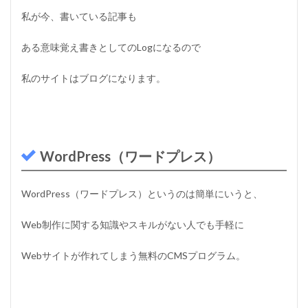
ー
私が今、書いている記事も
1.5
ド
ある意味覚え書きとしてのLogになるので
メ
イ
私のサイトはブログになります。
ン
1.6
無
料
ブ
ロ
WordPress（ワードプレス）
グ
1.7
WordPress（ワードプレス）というのは簡単にいうと、
H
T
M
Web制作に関する知識やスキルがない人でも手軽に
L
と
Webサイトが作れてしまう無料のCMSプログラム。
C
S
S
1.8