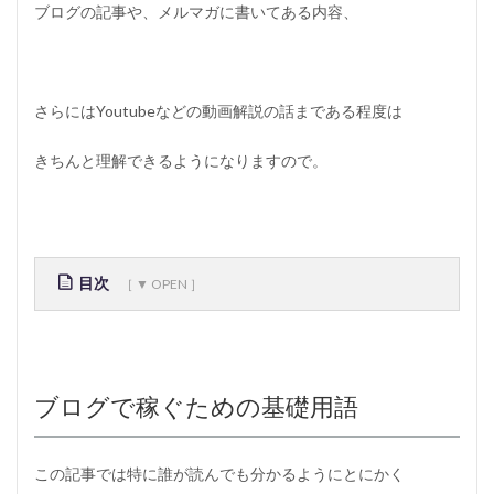
ブログの記事や、メルマガに書いてある内容、
さらにはYoutubeなどの動画解説の話まである程度は
きちんと理解できるようになりますので。
目次
1
ブ
ロ
グ
ブログで稼ぐための基礎用語
で
稼
ぐ
た
この記事では特に誰が読んでも分かるようにとにかく
め