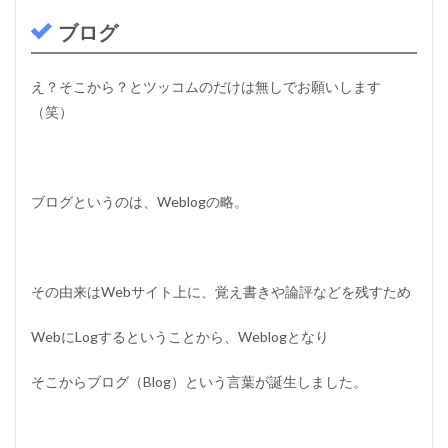
レ
ブログ
ス
）
1.3
え？そこから？とツッコムのだけは無しでお願いします
有
（笑）
料
テ
ー
マ
と
ブログというのは、Weblogの略。
無
料
テ
ー
マ
その由来はWebサイト上に、覚え書きや論評などを残すため
1.4
レ
WebにLogするということから、Weblogとなり
ン
タ
そこからブログ（Blog）という言葉が誕生しました。
ル
サ
ー
バ